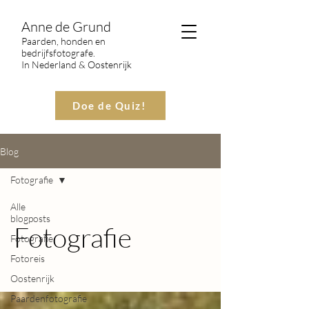
Anne de Grund
Paarden, honden en
bedrijfsfotografe.
In Nederland & Oostenrijk
Doe de Quiz!
Blog
Fotografie
Alle
blogposts
Fotografie
Fotografie
Fotoreis
Oostenrijk
Paardenfotografie