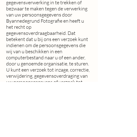
gegevensverwerking in te trekken of
bezwaar te maken tegen de verwerking
van uw persoonsgegevens door
Byannedegrund Fotografie en heeft u
het recht op
gegevensoverdraagbaarheid. Dat
betekent dat u bij ons een verzoek kunt
indienen om de persoonsgegevens die
wij van u beschikken in een
computerbestand naar u of een ander,
door u genoemde organisatie, te sturen.
U kunt een verzoek tot inzage, correctie,
verwijdering, gegevensoverdraging van
uw persoonsgegevens of verzoek tot
intrekking van uw toestemming of
bezwaar op de verwerking van uw
persoonsgegevens sturen naar
byannedegrundfotografie@gmail.com
.
Om er zeker van te zijn dat het verzoek
tot inzage door u is gedaan, vragen wij u
een kopie van uw identiteitsbewijs met
het verzoek mee te sturen. Maak in deze