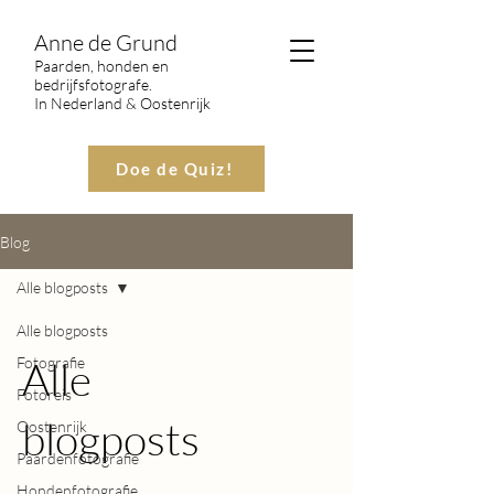
Anne de Grund
Paarden, honden en
bedrijfsfotografe.
In Nederland & Oostenrijk
Doe de Quiz!
Blog
Alle blogposts
Alle blogposts
Fotografie
Alle
Fotoreis
blogposts
Oostenrijk
Paardenfotografie
Hondenfotografie