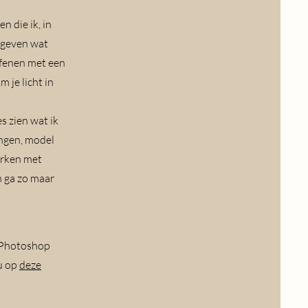
n die ik, in
e geven wat
efenen met een
m je licht in
es zien wat ik
ingen, model
erken met
n ga zo maar
e Photoshop
 u op
deze