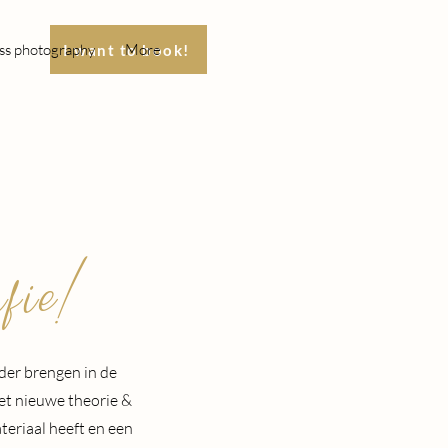
ss photography
More
I want to book!
fie!
der brengen in de
met nieuwe theorie &
teriaal heeft en een