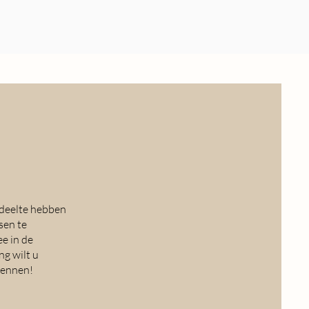
edeelte hebben
sen te
ee in de
ng wilt u
kennen!