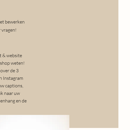
het bewerken
r vragen!
t &
website
rkshop weten
!
 over de 3
en Instagram
uw captions,
 ik naar uw
amenhang en de