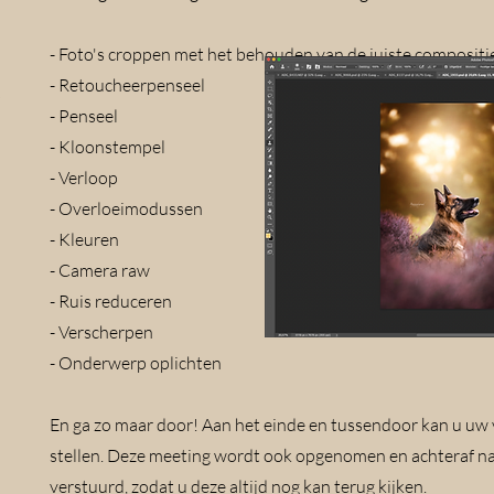
- Foto's croppen met het behouden van de juiste compositi
- Retoucheerpenseel
s
- Penseel
- Kloonstempel
- Verloop
- Overloeimodussen
- Kleuren
- Camera raw
- Ruis reduceren
- Verscherpen
- Onderwerp oplichten
En ga zo maar door! Aan het einde en tussendoor kan u uw
stellen. Deze meeting wordt ook opgenomen en achteraf na
verstuurd, zodat u deze altijd nog kan terug kijken.