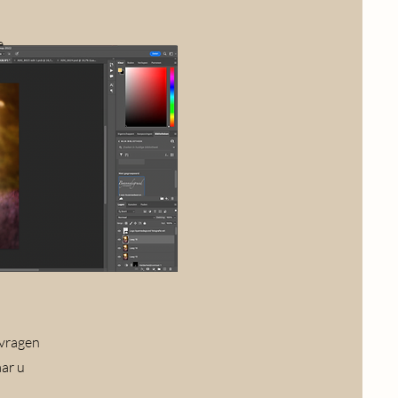
e.
 vragen
ar u