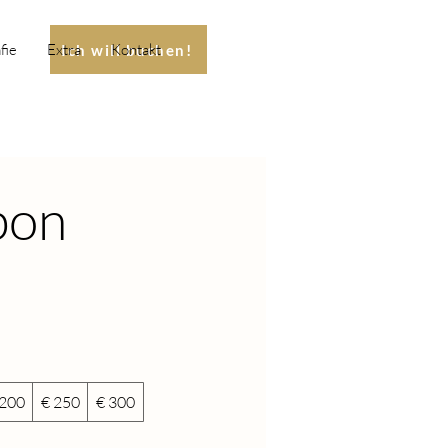
fie
Extra
Kontakt
Ich will buchen!
bon
 200
€ 250
€ 300